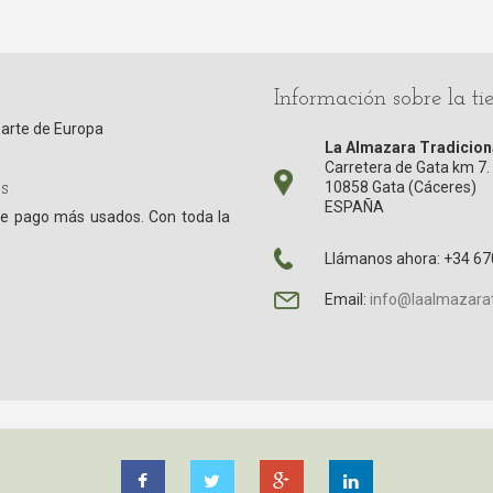
Información sobre la ti
parte de Europa
La Almazara Tradicion
Carretera de Gata km 7. 
s
10858 Gata (Cáceres)
ESPAÑA
e pago más usados. Con toda la
Llámanos ahora: +34 67
Email:
info@laalmazarat