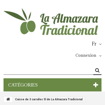
Fr
Connexion
CATÉGORIES
Caisse de 3 carrafes 5l de La Almazara Tradicional